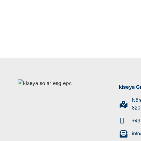
kiseya 
Nör
820
+49
inf