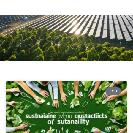
ERSTGESPRÄCH
VEREINBAREN
ESG